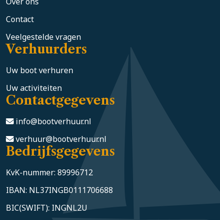
Over ons
Contact
Veelgestelde vragen
Verhuurders
Uw boot verhuren
Uw activiteiten
Contactgegevens
info@bootverhuur.nl
verhuur@bootverhuur.nl
Bedrijfsgegevens
KvK-nummer: 89996712
IBAN: NL37INGB0111706688
BIC(SWIFT): INGNL2U