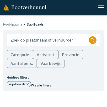
Hoofdpagina
Sup Boards
Categorie
Activiteit
Provincie
Aantal pers.
Vaarbewijs
Huidige filters
sup-boards
Wis alle filters