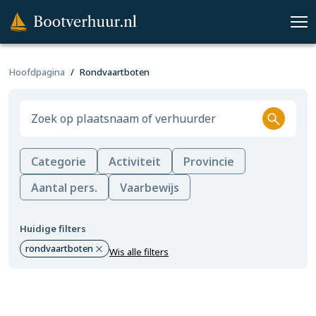
Hoofdpagina
Rondvaartboten
Categorie
Activiteit
Provincie
Aantal pers.
Vaarbewijs
Huidige filters
rondvaartboten
Wis alle filters