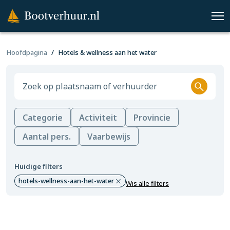
Hoofdpagina
Hotels & wellness aan het water
Categorie
Activiteit
Provincie
Aantal pers.
Vaarbewijs
Huidige filters
hotels-wellness-aan-het-water
Wis alle filters