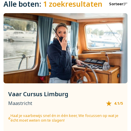
Alle boten:
1 zoekresultaten
Sorteer
Vaar Cursus Limburg
Maastricht
4.1/5
Haal je vaarbewijs snel én in één keer, We focussen op wat je
écht moet weten om te slagen!