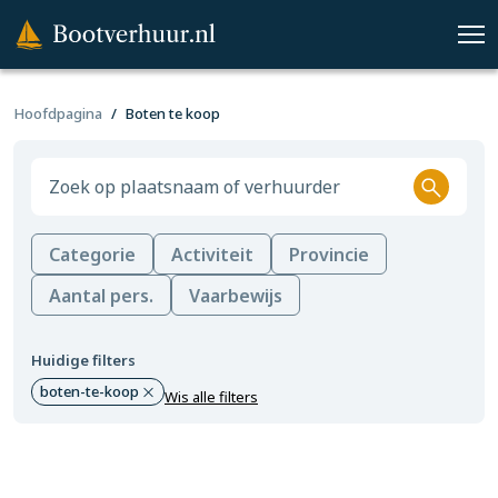
Hoofdpagina
Boten te koop
Categorie
Activiteit
Provincie
Aantal pers.
Vaarbewijs
Huidige filters
boten-te-koop
Wis alle filters