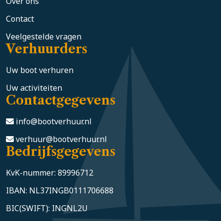
Over ons
Contact
Veelgestelde vragen
Verhuurders
Uw boot verhuren
Uw activiteiten
Contactgegevens
info@bootverhuur.nl
verhuur@bootverhuur.nl
Bedrijfsgegevens
KvK-nummer: 89996712
IBAN: NL37INGB0111706688
BIC(SWIFT): INGNL2U