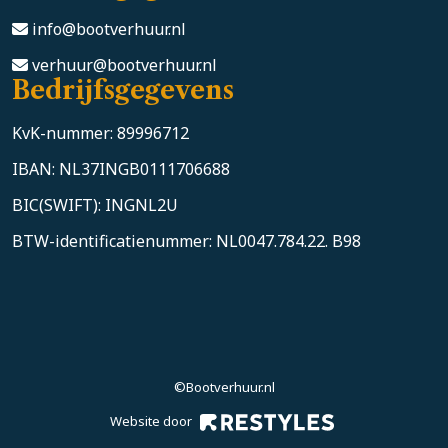
info@bootverhuur.nl
verhuur@bootverhuur.nl
Bedrijfsgegevens
KvK-nummer: 89996712
IBAN: NL37INGB0111706688
BIC(SWIFT): INGNL2U
BTW-identificatienummer: NL0047.784.22. B98
©Bootverhuur.nl
Website door