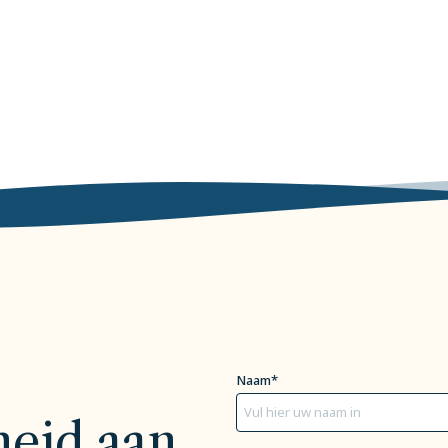
Naam*
heid aan