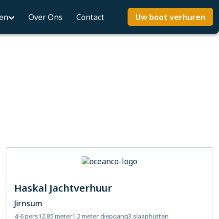
ten
Over Ons
Contact
Uw boot verhuren
Haskal Jachtverhuur
Jirnsum
4-6 pers
12.85 meter
1.2 meter diepgang
3 slaaphutten