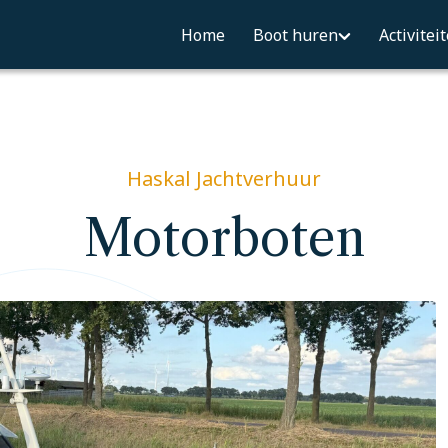
Home
Boot huren
Activitei
Haskal Jachtverhuur
Motorboten