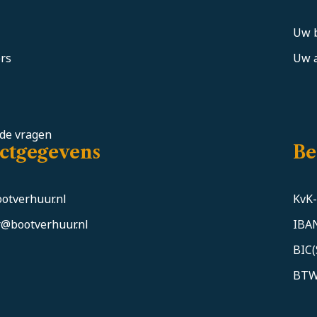
Uw 
rs
Uw a
lde vragen
ctgegevens
Be
otverhuur.nl
KvK
@bootverhuur.nl
IBA
BIC
BTW-