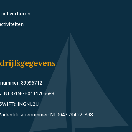
boot verhuren
ctiviteiten
drijfsgegevens
-nummer: 89996712
N: NL37INGB0111706688
(SWIFT): INGNL2U
identificatienummer: NL0047.784.22. B98