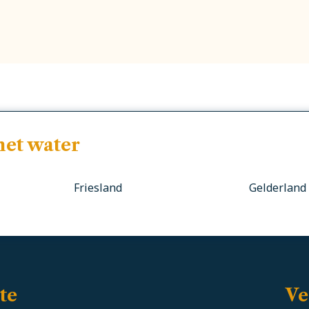
het water
Friesland
Gelderland
te
Ve