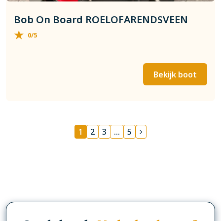
Bob On Board ROELOFARENDSVEEN
0/5
Bekijk boot
1
2
3
…
5