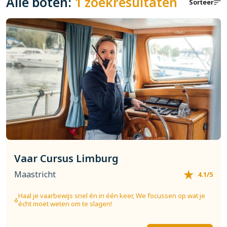
Alle boten:
1 zoekresultaten
Sorteer
Vaar Cursus Limburg
Maastricht
4.1/5
Haal je vaarbewijs snel én in één keer, We focussen op wat je
écht moet weten om te slagen!