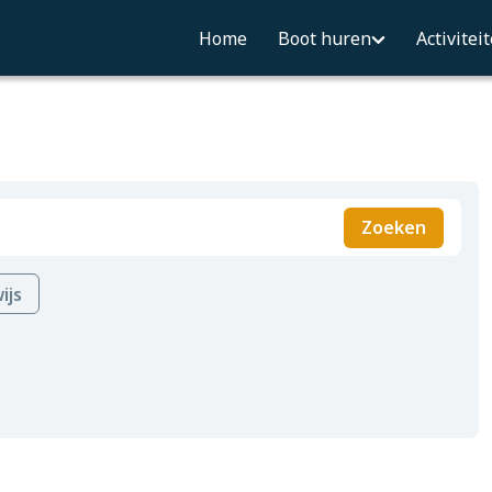
Home
Boot huren
Activitei
Zoeken
ijs