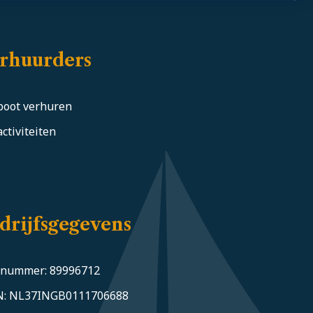
rhuurders
boot verhuren
ctiviteiten
drijfsgegevens
-nummer: 89996712
N: NL37INGB0111706688