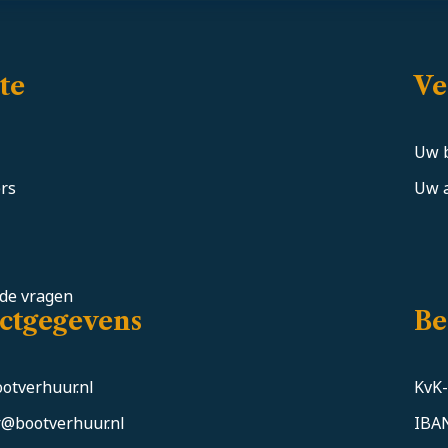
te
Ve
Uw 
rs
Uw a
lde vragen
ctgegevens
Be
otverhuur.nl
KvK
@bootverhuur.nl
IBA