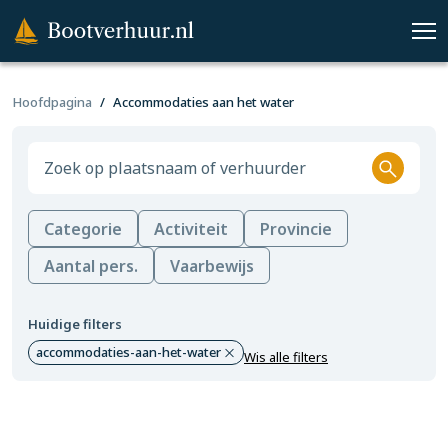
Hoofdpagina
Accommodaties aan het water
Categorie
Activiteit
Provincie
Aantal pers.
Vaarbewijs
Huidige filters
accommodaties-aan-het-water
Wis alle filters